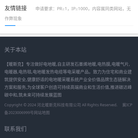
友情链接
申请要求：PR≥1，IP≥1000，内容属同类网站，无
作弊现象
关于本站
【暖斯克】专注做好电地暖,自主研发石墨烯地暖,电热膜,电暖气片,
电暖器,电热毯,电地暖发热电缆等电采暖产品。致力为住宅和商业建
筑提供安全,健康舒适的电地暖采暖系统产业全价值品牌生态链解决
方案和服务,为全球客户创造可持续高端商业和生活价值,推进碳达峰
碳中和,筑未来可持续发展蓝图
Copyright © 2024 河北暖斯克科技有限公司 All Rights Reserved.
冀ICP
备2023006999号
网站地图
联系我们