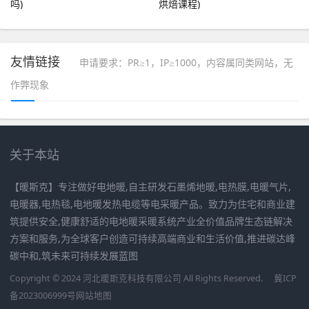
吗)
烘焙课程)
友情链接
申请要求：PR≥1，IP≥1000，内容属同类网站，无
作弊现象
关于本站
【暖斯克】专注做好电地暖,自主研发石墨烯地暖,电热膜,电暖气片,
电暖器,电热毯,电地暖发热电缆等电采暖产品。致力为住宅和商业建
筑提供安全,健康舒适的电地暖采暖系统产业全价值品牌生态链解决
方案和服务,为全球客户创造可持续高端商业和生活价值,推进碳达峰
碳中和,筑未来可持续发展蓝图
Copyright © 2024 河北暖斯克科技有限公司 All Rights Reserved.
冀ICP
备2023006999号
网站地图