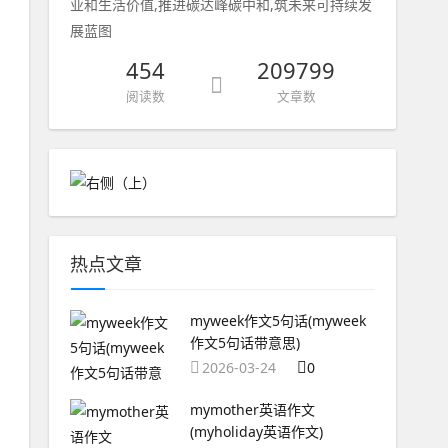
业和生活价值,推进碳达峰碳中和,筑未来可持续发
展蓝图
454
209799
阅读数
文章数
热点文章
myweek作文5句话(myweek
作文5句话带意思)
2026-03-24
0
mymother英语作文
(myholiday英语作文)