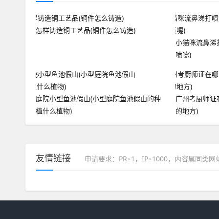
怎样铸造铜工艺品(铜件怎么铸造)
小猫咪流鼻涕
喷嚏)
庭院小型鱼池假山(小型庭院鱼池假山的种
广州考厨师证
植什么植物)
的地方)
友情链接
申请要求：PR≥1，IP≥1000，内容属同类