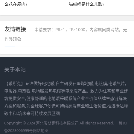
么花在屋内)
猫喵喵是什么儿歌)
友情链接
申请要求：PR≥1，IP≥1000，内容属同类网站，无
作弊现象
关于本站
【暖斯克】专注做好电地暖,自主研发石墨烯地暖,电热膜,电暖气片,
电暖器,电热毯,电地暖发热电缆等电采暖产品。致力为住宅和商业建
筑提供安全,健康舒适的电地暖采暖系统产业全价值品牌生态链解决
方案和服务,为全球客户创造可持续高端商业和生活价值,推进碳达峰
碳中和,筑未来可持续发展蓝图
Copyright © 2024 河北暖斯克科技有限公司 All Rights Reserved.
冀ICP
备2023006999号
网站地图