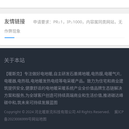
友情链接
申请要求：PR≥1，IP≥1000，内容属同类网站，无
作弊现象
关于本站
【暖斯克】专注做好电地暖,自主研发石墨烯地暖,电热膜,电暖气片,
电暖器,电热毯,电地暖发热电缆等电采暖产品。致力为住宅和商业建
筑提供安全,健康舒适的电地暖采暖系统产业全价值品牌生态链解决
方案和服务,为全球客户创造可持续高端商业和生活价值,推进碳达峰
碳中和,筑未来可持续发展蓝图
Copyright © 2024 河北暖斯克科技有限公司 All Rights Reserved.
冀ICP
备2023006999号
网站地图