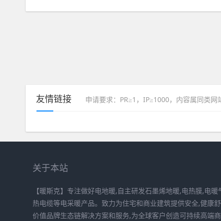
友情链接
申请要求：PR≥1，IP≥1000，内容属同类
关于本站
【暖斯克】专注做好电地暖,自主研发石墨烯地暖,电热膜,电暖气
热电缆等电采暖产品。致力为住宅和商业建筑提供安全,健康
价值品牌生态链解决方案和服务,为全球客户创造可持续高端商