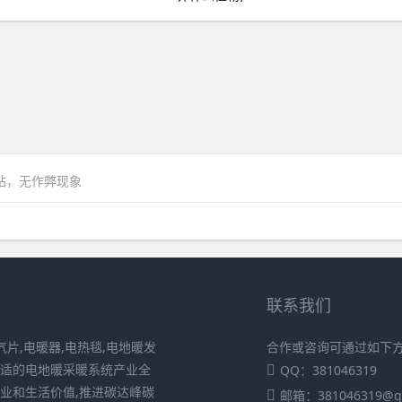
网站，无作弊现象
联系我们
片,电暖器,电热毯,电地暖发
合作或咨询可通过如下
舒适的电地暖采暖系统产业全
QQ：381046319
业和生活价值,推进碳达峰碳
邮箱：381046319@q