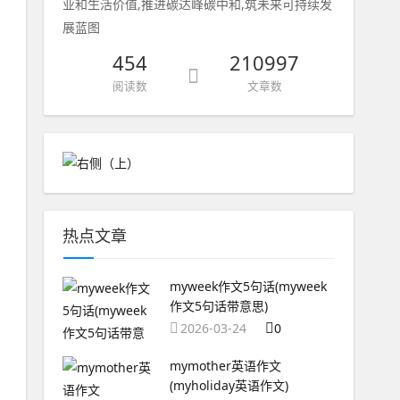
业和生活价值,推进碳达峰碳中和,筑未来可持续发
展蓝图
454
210997
阅读数
文章数
热点文章
myweek作文5句话(myweek
作文5句话带意思)
2026-03-24
0
mymother英语作文
(myholiday英语作文)