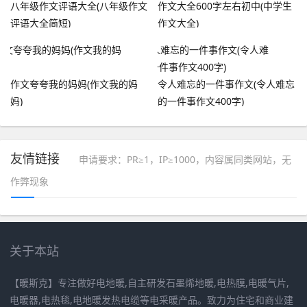
八年级作文评语大全(八年级作文
作文大全600字左右初中(中学生
评语大全简短)
作文大全)
作文夸夸我的妈妈(作文我的妈
令人难忘的一件事作文(令人难忘
妈)
的一件事作文400字)
友情链接
申请要求：PR≥1，IP≥1000，内容属同类网站，无
作弊现象
关于本站
【暖斯克】专注做好电地暖,自主研发石墨烯地暖,电热膜,电暖气片,
电暖器,电热毯,电地暖发热电缆等电采暖产品。致力为住宅和商业建