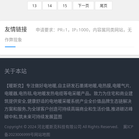
13
14
15
下一页
尾页
友情链接
申请要求：PR≥1，IP≥1000，内容属同类网站，无
作弊现象
关于本站
【暖斯克】专注做好电地暖,自主研发石墨烯地暖,电热膜,电暖气片,
电暖器,电热毯,电地暖发热电缆等电采暖产品。致力为住宅和商业建
筑提供安全,健康舒适的电地暖采暖系统产业全价值品牌生态链解决
方案和服务,为全球客户创造可持续高端商业和生活价值,推进碳达峰
碳中和,筑未来可持续发展蓝图
Copyright © 2024 河北暖斯克科技有限公司 All Rights Reserved.
冀ICP
备2023006999号
网站地图