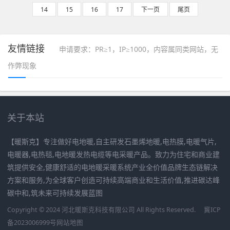
14
15
16
17
下一页
尾页
友情链接
申请要求：PR≥1，IP≥1000，内容属同类网站，无
作弊现象
关于本站
【暖斯克】专注做好电地暖,自主研发石墨烯地暖,电热膜,电暖气片,
电暖器,电热毯,电地暖发热电缆等电采暖产品。致力为住宅和商业建
筑提供安全,健康舒适的电地暖采暖系统产业全价值品牌生态链解决
方案和服务,为全球客户创造可持续高端商业和生活价值,推进碳达峰
碳中和,筑未来可持续发展蓝图
Copyright © 2024 河北暖斯克科技有限公司 All Rights Reserved.
冀ICP
备2023006999号
网站地图