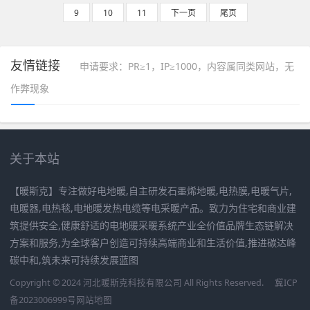
9
10
11
下一页
尾页
友情链接
申请要求：PR≥1，IP≥1000，内容属同类网站，无
作弊现象
关于本站
【暖斯克】专注做好电地暖,自主研发石墨烯地暖,电热膜,电暖气片,
电暖器,电热毯,电地暖发热电缆等电采暖产品。致力为住宅和商业建
筑提供安全,健康舒适的电地暖采暖系统产业全价值品牌生态链解决
方案和服务,为全球客户创造可持续高端商业和生活价值,推进碳达峰
碳中和,筑未来可持续发展蓝图
Copyright © 2024 河北暖斯克科技有限公司 All Rights Reserved.
冀ICP
备2023006999号
网站地图