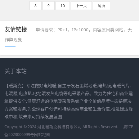
8
9
10
下一页
尾页
友情链接
申请要求：PR≥1，IP≥1000，内容属同类网站，无
作弊现象
关于本站
【暖斯克】专注做好电地暖,自主研发石墨烯地暖,电热膜,电暖气片,
电暖器,电热毯,电地暖发热电缆等电采暖产品。致力为住宅和商业建
筑提供安全,健康舒适的电地暖采暖系统产业全价值品牌生态链解决
方案和服务,为全球客户创造可持续高端商业和生活价值,推进碳达峰
碳中和,筑未来可持续发展蓝图
Copyright © 2024 河北暖斯克科技有限公司 All Rights Reserved.
冀ICP
备2023006999号
网站地图